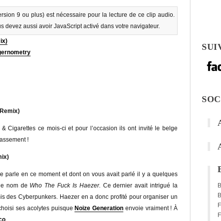
rsion 9 ou plus) est nécessaire pour la lecture de ce clip audio.
us devez aussi avoir JavaScript activé dans votre navigateur.
ix)
SUI
gernometry
SOC
 Remix)
& Cigarettes ce mois-ci et pour l’occasion ils ont invité le belge
lassement !
mix)
de parle en ce moment et dont on vous avait parlé il y a quelques
 de nom de
Who The Fuck Is Haezer.
Ce dernier avait intrigué la
B
is des Cyberpunkers. Haezer en a donc profité pour organiser un
F
choisi ses acolytes puisque
Noize Generation
envoie vraiment ! À
F
co
.