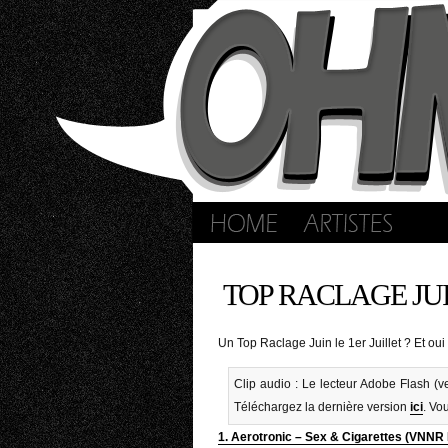
TOP RACLAGE JU
Un Top Raclage Juin le 1er Juillet ? Et oui
Clip audio : Le lecteur Adobe Flash (ve
Téléchargez la dernière version
ici
. Vo
1. Aerotronic – Sex & Cigarettes (VNNR