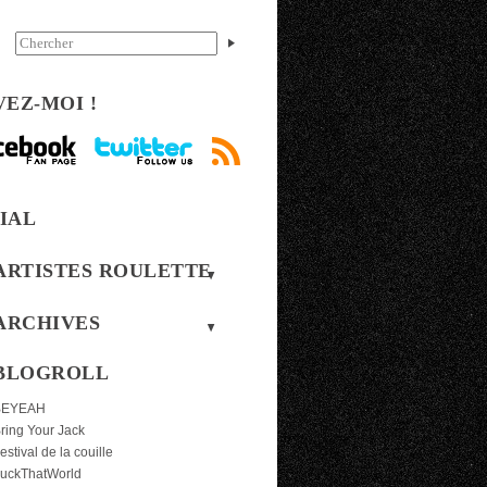
VEZ-MOI !
IAL
ARTISTES ROULETTE
ARCHIVES
BLOGROLL
BEYEAH
ring Your Jack
estival de la couille
uckThatWorld