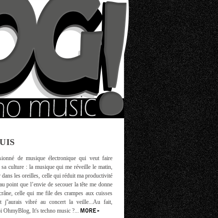
SUIS
ionné de musique électronique qui veut faire
 sa culture : la musique qui me réveille le matin,
 dans les oreilles, celle qui réduit ma productivité
au point que l’envie de secouer la tête me donne
crâne, celle qui me file des crampes aux cuisses
t j''aurais vibré au concert la veille...Au fait,
i OhmyBlog, It's techno music ?...