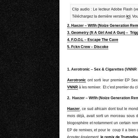
Clip audio : Le lecteur Adobe Flash (ve
Téléchargez la dernière version
ici
. Vo
2. Haezer – Wtfih (Noize Generation Rem
3. Geometry
(ft A Girl And A Gun)
– Trig
4. F.O.O.L – Escape The Cave
5. Fckn Crew – Discoke
1. Aerotronic – Sex & Cigarettes (VNNR
Aerotronic
ont sorti leur premier EP Sex 
VNNR
à les remixer. Et c’est premier du c
2. Haezer – Wtfih (Noize Generation Re
Haezer
, ce sud africain dont tout le mon
mois déjà, avait sorti un morceau sous
blogosphère et notamment un certain rem
EP de remixes, et pour le coup il a bien 
écouter également,
le remix de Trumpdis