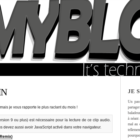
IN
JE 
Un pass
partager
 mais je vous rapporte le plus raclant du mois !
baladeur
à néant 
rsion 9 ou plus) est nécessaire pour la lecture de ce clip audio.
mal au 
us devez aussi avoir JavaScript activé dans votre navigateur.
tellemen
pourquo
 Remix)