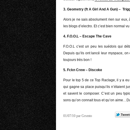
3. Geometry (ft A Girl And A Gun) – Tri
Alors je ne sais absolument rien sur eux,
les blogs d’electro. Et c’est bien normal vu q
4. F.O.O.L – Escape The Cave
F.O.O.L c’est un peu les suédois qui d
Depuis qu’ils ont lancé leur myspace, on 
toujours très bon !
5. Fckn Crew – Discoke
Pour le top 5 de ce Top Raclage, il y a 
qui gagne sa place puisqu’ils n’étaient jus
et savent le composer. C’est un peu ty
sons qu’on connait tous et qu’on aime…
01/07/10 par Grsmto