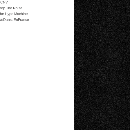
KCNV
top The Noise
he Hype Machine
WeDanseEnFrance