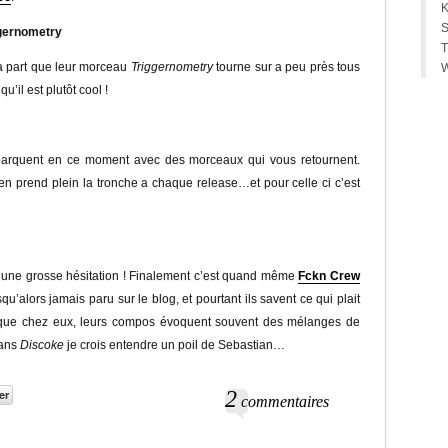
S
ggernometry
T
 à part que leur morceau
Triggernometry
tourne sur a peu près tous
u’il est plutôt cool !
ébarquent en ce moment avec des morceaux qui vous retournent.
en prend plein la tronche a chaque release…et pour celle ci c’est
eu une grosse hésitation ! Finalement c’est quand même
Fckn Crew
qu’alors jamais paru sur le blog, et pourtant ils savent ce qui plait
pique chez eux, leurs compos évoquent souvent des mélanges de
Dans
Discoke
je crois entendre un poil de Sebastian…
2
commentaires