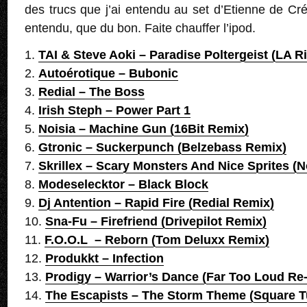
des trucs que j’ai entendu au set d’Etienne de C
entendu, que du bon. Faite chauffer l’ipod.
1.
TAI & Steve Aoki – Paradise Poltergeist (LA R
2.
Autoérotique – Bubonic
3.
Redial – The Boss
4.
Irish Steph – Power Part 1
5.
Noisia – Machine Gun (16Bit Remix)
6.
Gtronic – Suckerpunch (Belzebass Remix)
7.
Skrillex – Scary Monsters And Nice Sprites (N
8.
Modeselecktor – Black Block
9.
Dj Antention – Rapid Fire (Redial Remix)
10.
Sna-Fu – Firefriend (Drivepilot Remix)
11.
F.O.O.L – Reborn (Tom Deluxx Remix)
12.
Produkkt – Infection
13.
Prodigy – Warrior’s Dance (Far Too Loud Re-
14.
The Escapists – The Storm Theme (Square T