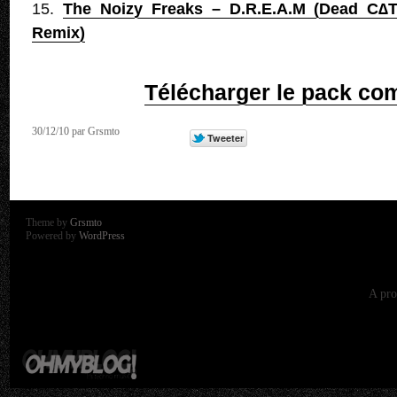
15.
The Noizy Freaks – D.R.E.A.M (Dead C∆
Remix)
Télécharger le pack co
30/12/10 par Grsmto
Theme by
Grsmto
Powered by
WordPress
A pro