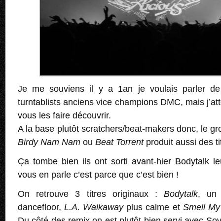
Je me souviens il y a 1an je voulais parler d
turntablists anciens vice champions DMC, mais j’at
vous les faire découvrir.
A la base plutôt scratchers/beat-makers donc, le g
Birdy Nam Nam
ou
Beat Torrent
produit aussi des ti
Ça tombe bien ils ont sorti avant-hier Bodytalk le
vous en parle c’est parce que c’est bien !
On retrouve 3 titres originaux :
Bodytalk
, un
dancefloor,
L.A. Walkaway
plus calme et
Smell My
Du côté des remix on est plutôt bien servi avec Sov