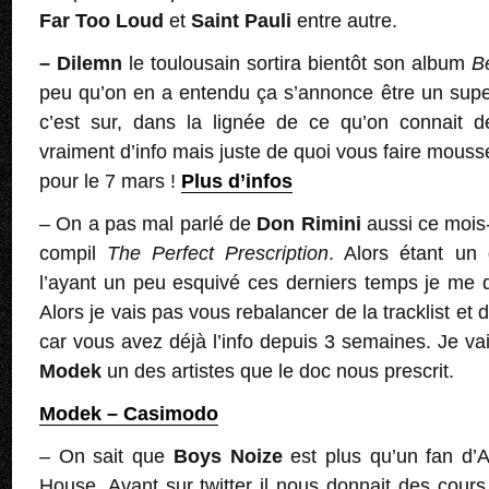
Far Too Loud
et
Saint Pauli
entre autre.
– Dilemn
le toulousain sortira bientôt son album
B
peu qu’on en a entendu ça s’annonce être un supe
c’est sur, dans la lignée de ce qu’on connait 
vraiment d’info mais juste de quoi vous faire mouss
pour le 7 mars !
Plus d’infos
– On a pas mal parlé de
Don Rimini
aussi ce mois-
compil
The Perfect Prescription
. Alors étant un
l’ayant un peu esquivé ces derniers temps je me d
Alors je vais pas vous rebalancer de la tracklist et 
car vous avez déjà l’info depuis 3 semaines. Je vai
Modek
un des artistes que le doc nous prescrit.
Modek – Casimodo
– On sait que
Boys Noize
est plus qu’un fan d’A
House. Avant sur twitter il nous donnait des cours