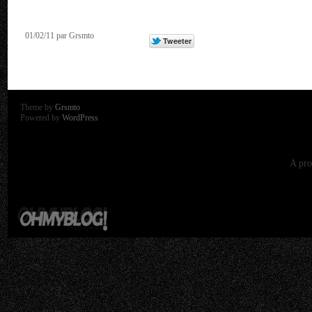
01/02/11 par Grsmto
Theme by
Grsmto
Powered by
WordPress
A pro