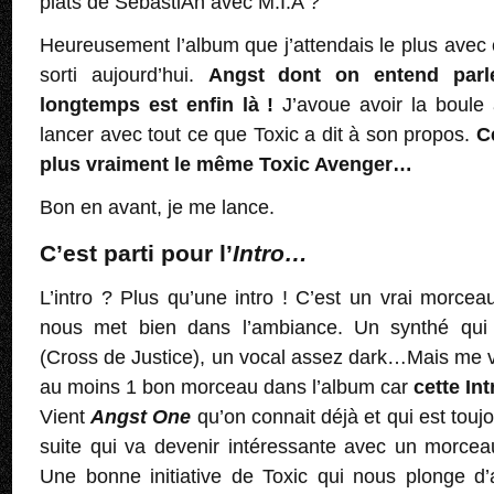
plats de SebastiAn avec M.I.A ?
Heureusement l’album que j’attendais le plus avec 
sorti aujourd’hui.
Angst dont on entend parle
longtemps est enfin là !
J’avoue avoir la boule 
lancer avec tout ce que Toxic a dit à son propos.
C
plus vraiment le même Toxic Avenger…
Bon en avant, je me lance.
C’est parti pour l’
Intro…
L’intro ? Plus qu’une intro ! C’est un vrai morce
nous met bien dans l’ambiance. Un synthé qu
(Cross de Justice), un vocal assez dark…Mais me vo
au moins 1 bon morceau dans l’album car
cette Int
Vient
Angst One
qu’on connait déjà et qui est toujo
suite qui va devenir intéressante avec un morcea
Une bonne initiative de Toxic qui nous plonge d