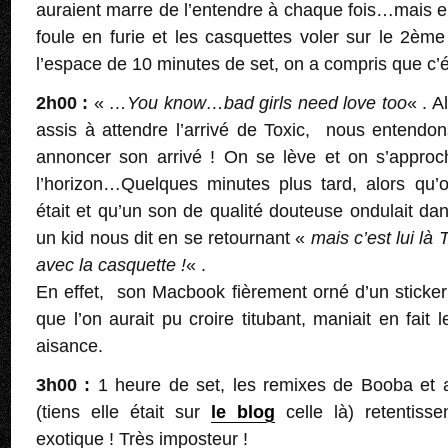
auraient marre de l’entendre à chaque fois…mais en
foule en furie et les casquettes voler sur le 2è
l’espace de 10 minutes de set, on a compris que c’é
2h00 :
«
…You know…bad girls need love too
« . 
assis à attendre l’arrivé de Toxic, nous entendo
annoncer son arrivé ! On se lève et on s’appro
l’horizon…Quelques minutes plus tard, alors qu’
était et qu’un son de qualité douteuse ondulait dans
un kid nous dit en se retournant «
mais c’est lui là
avec la casquette !
« .
En effet, son Macbook fièrement orné d’un sticke
que l’on aurait pu croire titubant, maniait en fait 
aisance.
3h00 :
1 heure de set, les remixes de Booba et 
(tiens elle était sur
le blog
celle là) retentisse
exotique ! Très imposteur !