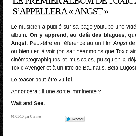
LE PREMIER ALBUM DE TOXIC
S’APPELLERA « ANGST »
Le musicien a publié sur sa page youtube une vid
album.
On y apprend, au delà des blagues, que
Angst
. Peut-être en référence au un film
Angst
de 
ou bien rien à voir (on sait néanmoins que Toxic a
cinématographiques et musicales, puisqu’on a déj
Toxic Avenger et à un titre de Bauhaus, Bela Lugosi
Le teaser peut-être vu
ici
.
Annoncerait-il une sortie imminente ?
Wait and See.
01/05/10 par Grsmto